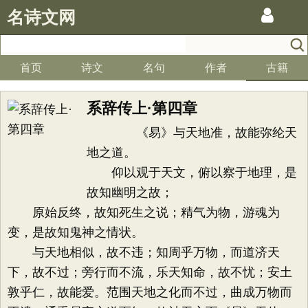
名诗文网
首页
诗文
名句
作者
古籍
系辞传上·第四章
《易》与天地准，故能弥纶天
地之道。
仰以观于天文，俯以察于地理，是
故知幽明之故；
原始反终，故知死生之说；精气为物，游魂为
变，是故知鬼神之情状。
与天地相似，故不违；知周乎万物，而道济天
下，故不过；旁行而不流，乐天知命，故不忧；安土
敦乎仁，故能爱。范围天地之化而不过，曲成万物而